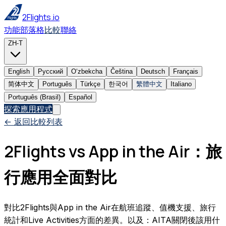
2Flights.io
功能
部落格
比較
聯絡
ZH-T
English
Русский
Oʻzbekcha
Čeština
Deutsch
Français
简体中文
Português
Türkçe
한국어
繁體中文
Italiano
Português (Brasil)
Español
探索應用程式
← 返回比較列表
2Flights vs App in the Air：旅
行應用全面對比
對比2Flights與App in the Air在航班追蹤、值機支援、旅行
統計和Live Activities方面的差異。以及：AITA關閉後該用什