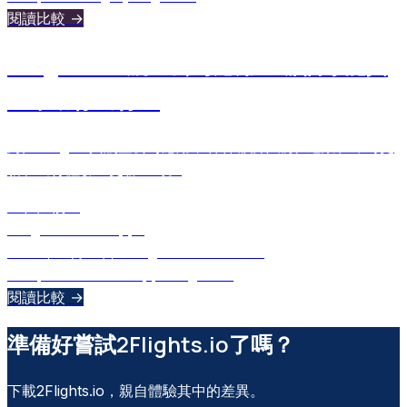
閱讀比較 →
2Flights vs 航空公司應用：哪個才能真
正幫助你出行？
對比2Flights與航空公司應用，看看哪個在航班追蹤、即時更
新和出行體驗上更勝一籌。
正在比較：
2Flights
Airline Apps
2025年10月18日
•
Ulugbek Muslitdinov
comparison
airline apps
2flights
+
1
閱讀比較 →
準備好嘗試2Flights.io了嗎？
下載2Flights.io，親自體驗其中的差異。