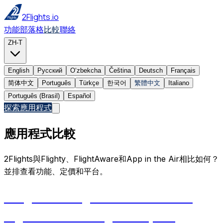
2Flights.io
功能
部落格
比較
聯絡
ZH-T
English
Русский
Oʻzbekcha
Čeština
Deutsch
Français
简体中文
Português
Türkçe
한국어
繁體中文
Italiano
Português (Brasil)
Español
探索應用程式
應用程式比較
2Flights與Flighty、FlightAware和App in the Air相比如何？
並排查看功能、定價和平台。
2Flights vs FlightRadar24: which
flight tracker is right for you?