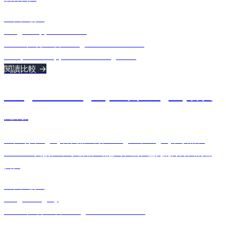
正在比較：
2Flights
App in the Air
2026年5月20日
•
Ulugbek Muslitdinov
comparison
app in the air
2flights
+
1
閱讀比較 →
2Flights vs Flighty：最佳Flighty替代
應用
正在尋找Flighty替代品？對比2Flights和Flighty在價格、
Android支援、即時通知、動態島和航班歷史記錄方面的差
異。
正在比較：
2Flights
Flighty
2026年4月30日
•
Ulugbek Muslitdinov
comparison
flighty
2flights
+
1