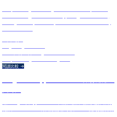
Compare 2Flights and FlightRadar24 across personal
travel tracking, real-time alerts, pricing, Live Activities,
and flight history. Two very different tools for two very
different needs.
正在比較：
2Flights
FlightRadar24
2026年5月30日
•
Ulugbek Muslitdinov
comparison
flightradar24
2flights
+
1
閱讀比較 →
2Flights vs App in the Air：旅行應用全
面對比
對比2Flights與App in the Air在航班追蹤、值機支援、旅行
統計和Live Activities方面的差異。以及：AITA關閉後該用什
麼替代。