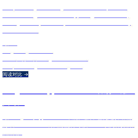
Compare 2Flights and FlightRadar24 across personal
travel tracking, real-time alerts, pricing, Live Activities,
and flight history. Two very different tools for two very
different needs.
对比：
2Flights
FlightRadar24
2026年5月30日
•
Ulugbek Muslitdinov
comparison
flightradar24
2flights
+
1
阅读对比 →
2Flights vs App in the Air：旅行应用全
面对比
对比2Flights与App in the Air在航班追踪、值机支持、旅行
统计和Live Activities方面的差异。以及：AITA关闭后该用什
么替代。