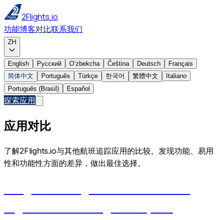
2Flights.io
功能
博客
对比
联系我们
ZH
English
Русский
Oʻzbekcha
Čeština
Deutsch
Français
简体中文
Português
Türkçe
한국어
繁體中文
Italiano
Português (Brasil)
Español
探索应用
应用对比
了解2Flights.io与其他航班追踪应用的比较。发现功能、易用
性和功能性方面的差异，做出最佳选择。
2Flights vs FlightRadar24: which
flight tracker is right for you?