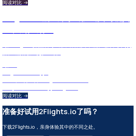
阅读对比 →
2Flights vs 航空公司应用：哪个才能真
正帮助你出行？
对比2Flights与航空公司应用，看看哪个在航班追踪、实时更
新和出行体验上更胜一筹。
对比：
2Flights
Airline Apps
2025年10月18日
•
Ulugbek Muslitdinov
comparison
airline apps
2flights
+
1
阅读对比 →
准备好试用2Flights.io了吗？
下载2Flights.io，亲身体验其中的不同之处。