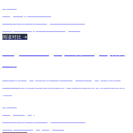
对比：
2Flights
App in the Air
2026年5月20日
•
Ulugbek Muslitdinov
comparison
app in the air
2flights
+
1
阅读对比 →
2Flights vs Flighty：最佳Flighty替代
应用
正在寻找Flighty替代品？对比2Flights和Flighty在价格、
Android支持、实时通知、动态岛和航班历史记录方面的差
异。
对比：
2Flights
Flighty
2026年4月30日
•
Ulugbek Muslitdinov
comparison
flighty
2flights
+
1