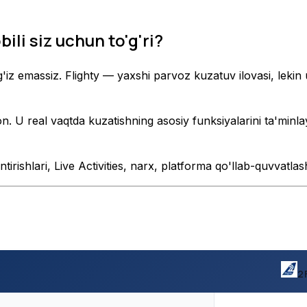
ili siz uchun to'g'ri?
lg'iz emassiz. Flighty — yaxshi parvoz kuzatuv ilovasi, lekin
U real vaqtda kuzatishning asosiy funksiyalarini ta'minlay
tirishlari, Live Activities, narx, platforma qo'llab-quvvatlas
2