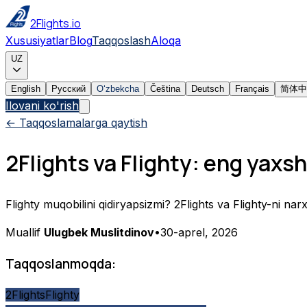
2Flights.io
Xususiyatlar
Blog
Taqqoslash
Aloqa
UZ
English
Русский
Oʻzbekcha
Čeština
Deutsch
Français
简体中
Ilovani ko'rish
← Taqqoslamalarga qaytish
2Flights va Flighty: eng yaxsh
Flighty muqobilini qidiryapsizmi? 2Flights va Flighty-ni narx
Muallif
Ulugbek Muslitdinov
•
30-aprel, 2026
Taqqoslanmoqda:
2Flights
Flighty