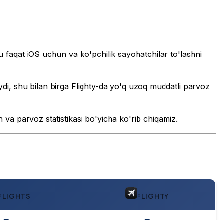
 u faqat iOS uchun va ko'pchilik sayohatchilar to'lashni
di, shu bilan birga Flighty-da yo'q uzoq muddatli parvoz
h va parvoz statistikasi bo'yicha ko'rib chiqamiz.
FLIGHTS
FLIGHTY