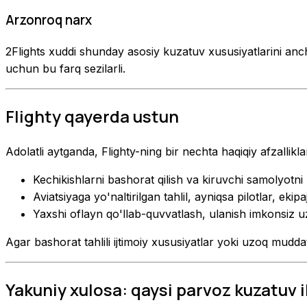
Arzonroq narx
2Flights xuddi shunday asosiy kuzatuv xususiyatlarini anch
uchun bu farq sezilarli.
Flighty qayerda ustun
Adolatli aytganda, Flighty-ning bir nechta haqiqiy afzallikla
Kechikishlarni bashorat qilish va kiruvchi samolyotni
Aviatsiyaga yo'naltirilgan tahlil, ayniqsa pilotlar, eki
Yaxshi oflayn qo'llab-quvvatlash, ulanish imkonsiz u
Agar bashorat tahlili ijtimoiy xususiyatlar yoki uzoq mudda
Yakuniy xulosa: qaysi parvoz kuzatuv i