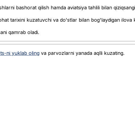
arni bashorat qilish hamda aviatsiya tahlili bilan qiziqsangi
t tarixini kuzatuvchi va do'stlar bilan bog'laydigan ilova k
sani qamrab oladi.
ts-ni yuklab oling
va parvozlarni yanada aqlli kuzating.