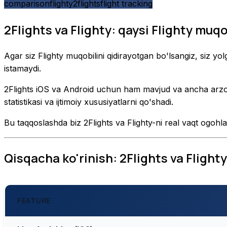
comparison
flighty
2flights
flight tracking
2Flights va Flighty: qaysi Flighty muqob
Agar siz Flighty muqobilini qidirayotgan bo'lsangiz, siz yo
istamaydi.
2Flights iOS va Android uchun ham mavjud va ancha arzon. 
statistikasi va ijtimoiy xususiyatlarni qo'shadi.
Bu taqqoslashda biz 2Flights va Flighty-ni real vaqt ogohlan
Qisqacha ko'rinish: 2Flights va Flighty
FEATURE