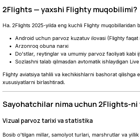
2Flights — yaxshi Flighty muqobilimi?
Ha. 2Flights 2025-yilda eng kuchli Flighty muqobillaridan b
Android uchun parvoz kuzatuv ilovasi (Flighty faqat
Arzonroq obuna narxi
Do'stlar, reytinglar va umumiy parvoz faoliyati kabi ij
Sozlashni talab qilmasdan avtomatik ishlaydigan Live 
Flighty aviatsiya tahlili va kechikishlarni bashorat qilishg
xususiyatlarni birlashtiradi.
Sayohatchilar nima uchun 2Flights-ni 
Vizual parvoz tarixi va statistika
Bosib o'tilgan millar, samolyot turlari, marshrutlar va yilli