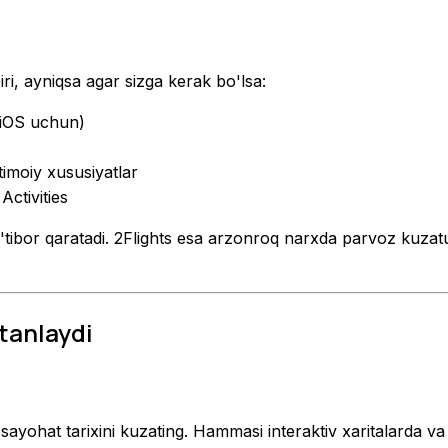
iri, ayniqsa agar sizga kerak bo'lsa:
 iOS uchun)
timoiy xususiyatlar
Activities
a e'tibor qaratadi. 2Flights esa arzonroq narxda parvoz kuzatuv
tanlaydi
k sayohat tarixini kuzating. Hammasi interaktiv xaritalarda va