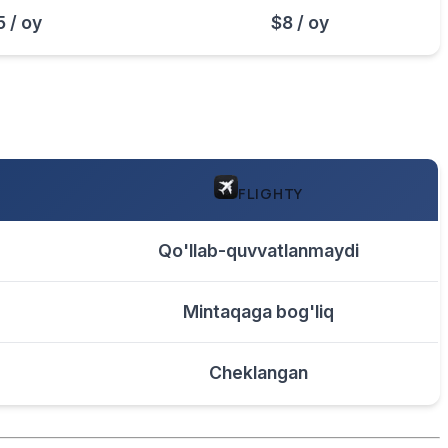
5 / oy
$8 / oy
FLIGHTY
Qo'llab-quvvatlanmaydi
Mintaqaga bog'liq
Cheklangan