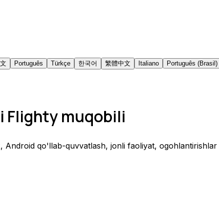
文
Português
Türkçe
한국어
繁體中文
Italiano
Português (Brasil)
i Flighty muqobili
, Android qo'llab-quvvatlash, jonli faoliyat, ogohlantirishlar 