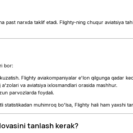
a past narxda taklif etadi. Flighty-ning chuqur aviatsiya tah
ri bor:
 kuzatish. Flighty aviakompaniyalar e'lon qilgunga qadar kec
paj a'zolari va aviatsiya ixlosmandlari orasida mashhur.
zun parvozlarda foydali.
tli statistikadan muhimroq bo'lsa, Flighty hali ham yaxshi ta
lovasini tanlash kerak?