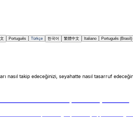
文
Português
Türkçe
한국어
繁體中文
Italiano
Português (Brasil)
arı nasıl takip edeceğinizi, seyahatte nasıl tasarruf edeceğin
Planes Get Their IDs, and Why Your Fl
s attach them to specific flights, and why apps like 2Fligh