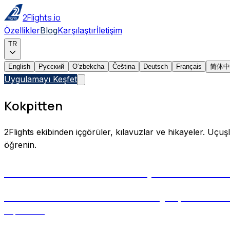
2Flights.io
Özellikler
Blog
Karşılaştır
İletişim
TR
English
Русский
Oʻzbekcha
Čeština
Deutsch
Français
简体中
Uygulamayı Keşfet
Kokpitten
2Flights ekibinden içgörüler, kılavuzlar ve hikayeler. Uçuşl
öğrenin.
Aircraft Tail Numbers Explained: How 
Learn how aircraft tail numbers are assigned, when airline
departure.