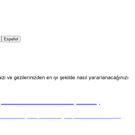
Español
izi ve gezilerinizden en iyi şekilde nasıl yararlanacağınızı
ight Tracker Knows Days Early
ts can show your plane's origin up to 50 hours before