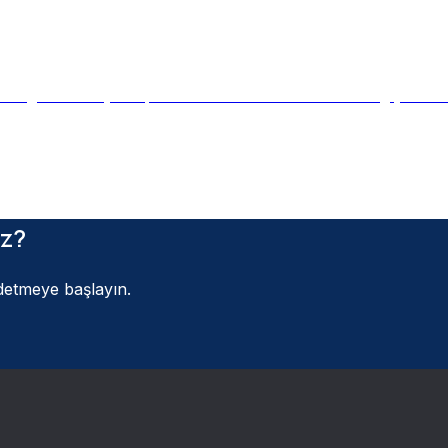
Flights uses your phone’s camera to scan and log your flig
ız?
ydetmeye başlayın.