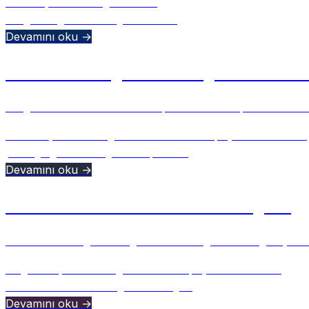
June 11, 2026
•
2Flights Team
2Flights
Flight Tracking
Aviation
+
2
Devamını oku →
Affordable Flight Tracking Without 
2Flights offers flexible subscription tiers and premium avi
March 3, 2026
•
Ulugbek Muslitdinov
•
Yapay Zeka Destekli
pricing
flight tracking
subscription
+
1
Devamını oku →
How Live Activities Work in 2Flights
Learn how 2Flights brings real-time flight tracking to you
August 30, 2025
•
2Flights Team
•
Yapay Zeka Destekli
Live Activities
iOS 17
flight tracking
+
2
Devamını oku →