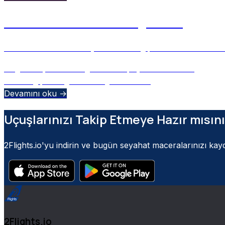
What’s on Your Boarding Pass?
Decode the secrets of your boarding pass and learn how 2
August 29, 2025
•
Ulugbek M
•
Yapay Zeka Destekli
boarding pass
flight tracking
barcode
+
2
Devamını oku →
Uçuşlarınızı Takip Etmeye Hazır mısın
2Flights.io'yu indirin ve bugün seyahat maceralarınızı ka
2Flights.io