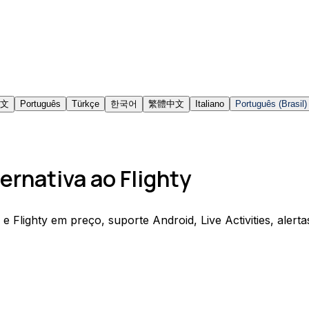
文
Português
Türkçe
한국어
繁體中文
Italiano
Português (Brasil)
ternativa ao Flighty
Flighty em preço, suporte Android, Live Activities, alertas