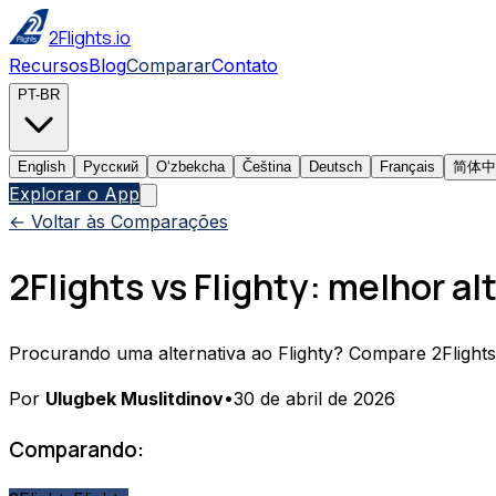
2Flights.io
Recursos
Blog
Comparar
Contato
PT-BR
English
Русский
Oʻzbekcha
Čeština
Deutsch
Français
简体中
Explorar o App
← Voltar às Comparações
2Flights vs Flighty: melhor al
Procurando uma alternativa ao Flighty? Compare 2Flights e 
Por
Ulugbek Muslitdinov
•
30 de abril de 2026
Comparando: