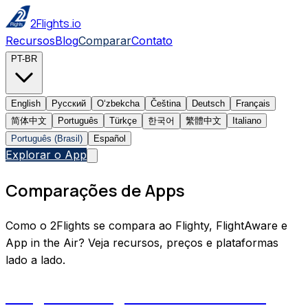
2Flights.io
Recursos
Blog
Comparar
Contato
PT-BR
English
Русский
Oʻzbekcha
Čeština
Deutsch
Français
简体中文
Português
Türkçe
한국어
繁體中文
Italiano
Português (Brasil)
Español
Explorar o App
Comparações de Apps
Como o 2Flights se compara ao Flighty, FlightAware e
App in the Air? Veja recursos, preços e plataformas
lado a lado.
2Flights vs FlightRadar24: which