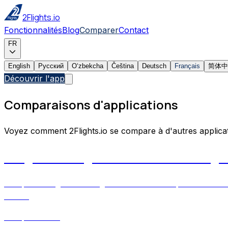
2Flights.io
Fonctionnalités
Blog
Comparer
Contact
FR
English
Русский
Oʻzbekcha
Čeština
Deutsch
Français
简体中
Découvrir l'app
Comparaisons d'applications
Voyez comment 2Flights.io se compare à d'autres applicati
2Flights vs FlightRadar24: which flight
Compare 2Flights and FlightRadar24 across personal travel tr
needs.
Comparaison :