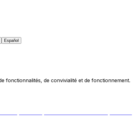
Español
 fonctionnalités, de convivialité et de fonctionnement.
t history. Two very different tools for two very different