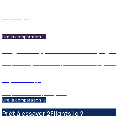
Vous cherchez une alternative à Flighty? Comparez 2Flights e
Comparaison :
2Flights
Flighty
30 avril 2026
•
Ulugbek Muslitdinov
comparison
flighty
2flights
+
1
Lire la comparaison →
2Flights vs applications de compagni
Comparez 2Flights avec les applications de compagnies aér
Comparaison :
2Flights
Airline Apps
18 octobre 2025
•
Ulugbek Muslitdinov
comparison
airline apps
2flights
+
1
Lire la comparaison →
Prêt à essayer 2Flights.io ?