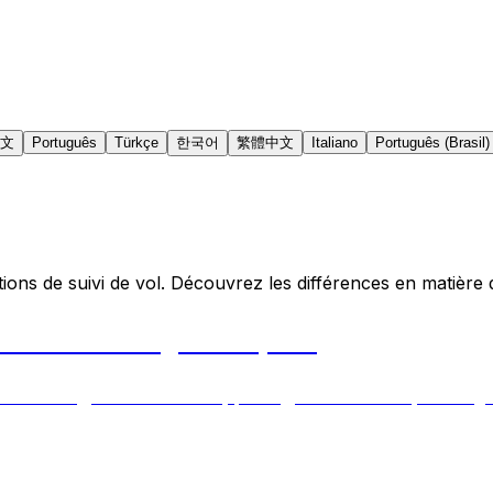
文
Português
Türkçe
한국어
繁體中文
Italiano
Português (Brasil)
ons de suivi de vol. Découvrez les différences en matière de
 tracker is right for you?
acking, real-time alerts, pricing, Live Activities, and fligh