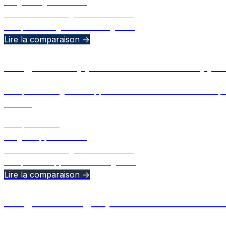
2Flights
FlightRadar24
30 mai 2026
•
Ulugbek Muslitdinov
comparison
flightradar24
2flights
+
1
Lire la comparaison →
2Flights vs App in the Air: duel d'app
Comparez 2Flights et App in the Air sur le suivi des vols, l
d'AITA.
Comparaison :
2Flights
App in the Air
20 mai 2026
•
Ulugbek Muslitdinov
comparison
app in the air
2flights
+
1
Lire la comparaison →
2Flights vs Flighty: meilleure alternat