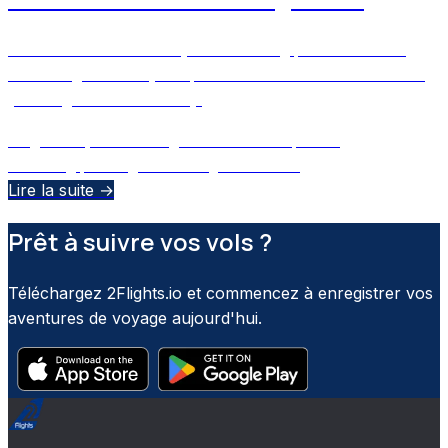
Decode the secrets of your boarding pass and learn
how 2Flights uses your phone’s camera to scan and log
your flights automatically.
August 29, 2025
•
Ulugbek M
•
Assisté par IA
boarding pass
flight tracking
barcode
+
2
Lire la suite →
Prêt à suivre vos vols ?
Téléchargez 2Flights.io et commencez à enregistrer vos
aventures de voyage aujourd'hui.