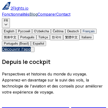
2Flights.io
Fonctionnalités
Blog
Comparer
Contact
FR
English
Русский
Oʻzbekcha
Čeština
Deutsch
Français
简体中文
Português
Türkçe
한국어
繁體中文
Italiano
Português (Brasil)
Español
Découvrir l'app
Depuis le cockpit
Perspectives et histoires du monde du voyage.
Apprenez-en davantage sur le suivi des vols, la
technologie de l'aviation et des conseils pour améliorer
votre expérience de voyage.
Aircraft Tail Numbers Explained: How